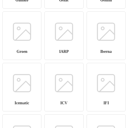
Gamko
Gelat
Gemm
Groen
IARP
Iberna
Icematic
ICV
IFI