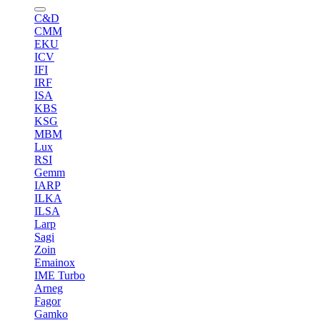
C&D
CMM
EKU
ICV
IFI
IRF
ISA
KBS
KSG
MBM
Lux
RSI
Gemm
IARP
ILKA
ILSA
Larp
Sagi
Zoin
Emainox
IME Turbo
Arneg
Fagor
Gamko