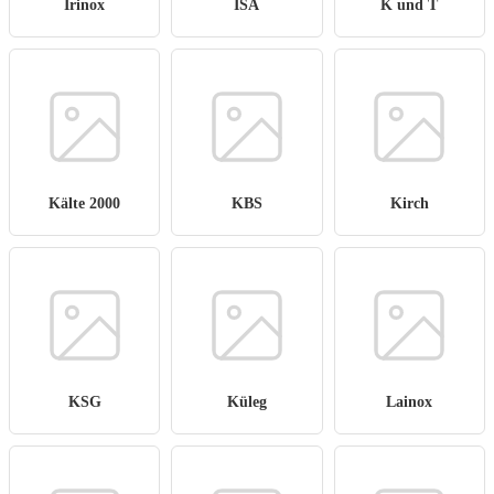
Irinox
ISA
K und T
Kälte 2000
KBS
Kirch
KSG
Küleg
Lainox