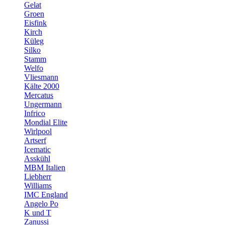
Gelat
Groen
Eisfink
Kirch
Küleg
Silko
Stamm
Welfo
Vliesmann
Kälte 2000
Mercatus
Ungermann
Infrico
Mondial Elite
Wirlpool
Artserf
Icematic
Asskühl
MBM Italien
Liebherr
Williams
IMC England
Angelo Po
K und T
Zanussi