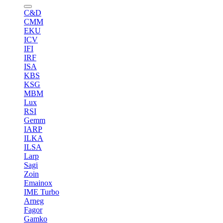
C&D
CMM
EKU
ICV
IFI
IRF
ISA
KBS
KSG
MBM
Lux
RSI
Gemm
IARP
ILKA
ILSA
Larp
Sagi
Zoin
Emainox
IME Turbo
Arneg
Fagor
Gamko