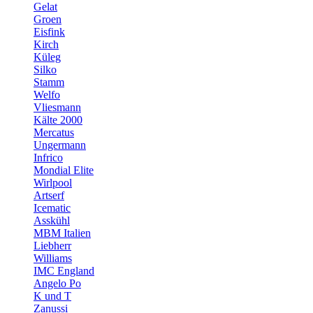
Gelat
Groen
Eisfink
Kirch
Küleg
Silko
Stamm
Welfo
Vliesmann
Kälte 2000
Mercatus
Ungermann
Infrico
Mondial Elite
Wirlpool
Artserf
Icematic
Asskühl
MBM Italien
Liebherr
Williams
IMC England
Angelo Po
K und T
Zanussi